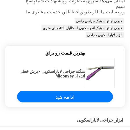
امکان می‌دهد سریع به نظرات و پیشنهادات شما پاسخ
دهیم
وب سایت ما یا از طریق خط تلفن خدمات مشتری ما.
قیچی اولتراسونیک جراحی چاقی
قیچی اولتراسونیک آندوسکوپی اسکالپل 450 میلی متری
ابزار لاپاراسکوپی جراحی
بهترين قيمت رو براي
منگنه جراحی لاپاراسکوپی - برش خطی
اندو از Miconvey
ادامه هید
ابزار جراحی لاپاراسکوپی