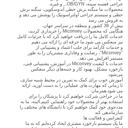
جراحی قفسه سینه، OB/GYN... و غیره.
محصولات ما منگنه برش خطی آندوسکوپی، منگنه برش
خطی و سیستم جراحی اولتراسونیک را پوشش می دهد و
به فروش می رسد
بیش از 38 کشور و منطقه در سراسر جهان.
هنگامی که محصولات Miconvey را خریداری کردید،
خدمات کامل ما را دریافت خواهید کرد که با جزئیات کامل
نیز منعکس می شود.ما حرفه ای را ارائه می دهیم
و خدمات کارآمد برای جلب اعتماد و پشتیبانی از
"Miconvey"، رضایت و وفاداری مشتریان را به طور
مستمر افزایش می دهد.
خدمات با کیفیت Miconvey در آموزش، پشتیبانی فنی،
بازخورد مشکل، بهبود کار و جنبه‌های دیگر منعکس
می‌شود.
آموزش خوب برای کمک به تمرین در محیط شبیه سازی،
تا زمانی که مهارت های عملیاتی را به دست آورید، ارائه
می شود.همزمان
ما در جراحی شرکت خواهیم کرد تا پزشکان را برای
استفاده بهتر از محصولات خود راهنمایی کنیم.البته، ما به
مددجوی خود کمک خواهیم کرد تا دانشگاه های مختلف را
سازماندهی کند
کنفرانس و فعالیت ها
ما یک سیستم بازخورد مشتری ایجاد کرده‌ایم که به ما