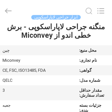
MICONVEY
TECHNOLOGIES
CO.,
LTD.
All
ابزار جراحی لاپاراسکوپی
Rights
Reserved.
منگنه جراحی لاپاراسکوپی - برش
خانه
خطی اندو از Miconvey
محصولات
محل منبع:
چین
دربارهی
نام تجاری:
Miconvey
ما
گواهی:
CE, FSC, ISO13485, FDA
شماره مدل:
QELC
کارخانه
تور
مقدار حداقل
3
تعداد سفارش:
جزئیات بسته
جعبه
کنترل
بندی: