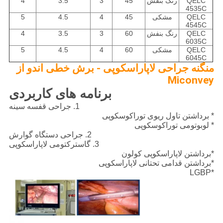
QELC
رنگ بنفش
45
3
3.5
4
4535C
QELC
مشکی
45
4
4.5
5
4545C
QELC
رنگ بنفش
60
3
3.5
4
6035C
QELC
مشکی
60
4
4.5
5
6045C
منگنه جراحی لاپاراسکوپی - برش خطی اندو از
Miconvey
برنامه های کاربردی
1. جراحی قفسه سینه
* برداشتن تاول ریوی توراکوسکوپی
* لوبوتومی توراکوسکوپی
2. جراحی دستگاه گوارش
3. گاسترکتومی لاپاراسکوپی
*برداشتن لاپاراسکوپی کولون
*برداشتن قدامی تحتانی لاپاراسکوپی
*LGBP