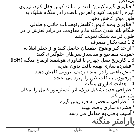
بی‌نقص
* فناوری گیره کیمن: بافت را مانند کیمن قفل کنید، نیروی
گیره را تقویت کنید و لغزش بافت را در هنگام شلیک به
طور موثر کاهش دهید.
* فناوری پنجه کایمن: کاهش نوسانات جانبی و طولی
هنگام بلند شدن منگنه ها،
و مقاومت در برابر لغزش را در
طول فرآیند شلیک تقویت کنید
1.2 تیغه یکبار مصرف
* از حداکثر وضوح اطمینان حاصل کنید و از خطر ابتلا به
عفونت متقاطع و متاستاز سرطان جلوگیری کنید
1.3 کارتریج نسل چهارم با فناوری هوشمند ارتفاع منگنه (ISH).
* فشرده سازی بهینه بافت بدون ضربه
* تنش بافتی را در امتداد ردیف بیرونی کاهش دهید
* پرفیوژن به کات لاین را بهبود می بخشد
1.4 هدایت فناوری منگنه
* طراحی جدید تشکیل دوک، اثر آناستوموز کامل را امکان
پذیر می کند.
1.5 طراحی منحصر به فرد پیش گیره
* فشرده سازی بافت بهینه
* آسیب بافتی به حداقل می رسد
پارامتر منگنه
مدل ها
طول
کارتریج