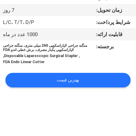
کیفیت
زمان تحویل:
7 روز
تماس
شرایط پرداخت:
L/C، T/T، D/P
با
قابلیت ارائه:
1000 عدد در ماه
ما
برجسته:
منگنه جراحی لاپاراسکوپی 260 میلی متری، منگنه جراحی
لاپاراسکوپی یکبار مصرف، برش خطی اندو FDA
,
,
Disposable Laparoscopic Surgical Stapler
درخواست
FDA Endo Linear Cutter
نقل
بهترین قیمت
قول
نقشه
سایت
PRIVACY