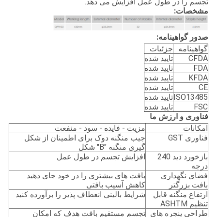
تجسم را در طول عمل افزایش می دهد.
مشخصات:
صدور گواهینامه:
گواهینامه
جزئیات
CFDA
تایید شده
FDA
تایید شده
KFDA
تایید شده
CE
تایید شده
ISO13485
تایید شده
FSC
تایید شده
فناوری و ارزش ما
امکانات
مزیت - فایده - سود - منفعت
فناوری GST
جیب منگنه دوک برای اطمینان از شکل
گیری منگنه "B" شکل
بازخورد دید 240
افزایش تجسم در طول عمل
درجه
فضای نگهداری
بافت های بیشتری را در خود جای دهید
بافت بزرگتر
کاهش آسیب بافتی
ارتفاع منگنه قابل
شرایط بالینی انعطاف پذیر را برآورده کنید
تنظیم ASHTM
طراحی پنجره های
تجسم مستقیم بافت هدف که امکان