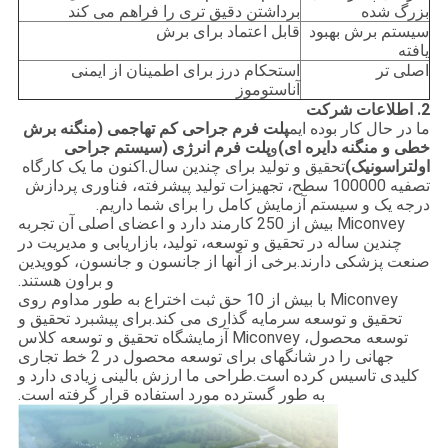
بزرگ شده
برداشتن دقیق تری را فراهم می کند
سیستم برش بهبود
قابل اعتماد برای برش
یافته
اصلی تر
استحکام درز برای اطمینان از ایمنی
آناستوموز
2. اطلاعات شرکت
ما در حال کار بوده ایم
پلت فرم جراحی کم تهاجمی (منگنه برش
خطی و منگنه دایره ای)
و
پلت فرم انرژی (سیستم جراحی
اولتراسونیک)
تحقیق و تولید برای چندین سال.اکنون ما یک کارگاه
تصفیه 100000 سطح، تجهیزات تولید پیشرفته، فناوری پردازش
درجه یک و سیستم آزمایش کامل را برای شما داریم.
Miconvey بیش از 250 کارمند دارد و اعضای اصلی آن تجربه
چندین ساله در تحقیق و توسعه، تولید، بازاریابی و مدیریت در
صنعت پزشکی دارند.برخی از آنها از جانسون و جانسون، کوویدین
و براون هستند.
Miconvey با بیش از 10 حق ثبت اختراع به طور مداوم روی
تحقیق و توسعه سرمایه گذاری می کند.برای پیشبرد تحقیق و
توسعه محصول، Miconvey آزمایشگاه تحقیق و توسعه کلاس
جهانی را در شانگهای برای توسعه محصول در 2 خط تجاری
کلیدی تاسیس کرده است.طراحی ما ارزش بالینی زیادی دارد و
به طور گسترده مورد استفاده قرار گرفته است.