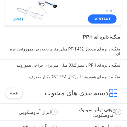
MOQ:3
CONTACT
منگنه دایره ای PPH
منگنه دایره ای مدیکال PPH 432 میلی متری بخیه زدن هموروئید دایره
ای
منگنه دایره ای PPH با قطر 33.2 میلی متر برای جراحی هموروئید
منگنه دایره ای هموروئید آنورکتال DST EEA یکبار مصرف
دسته بندی های محبوب
همه
قیچی اولتراسونیک 
ابزار آندوسکوپی
آندوسکوپی
ابزار جراحی 
منگنه برش خطی 