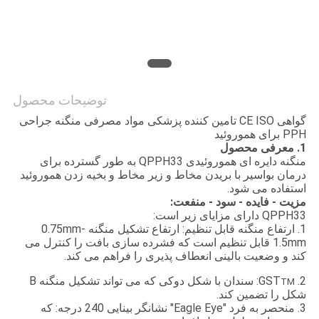
POLICY
توضیحات محصول
گواهی CE ISO تامین کننده پزشکی مواد مصرفی منگنه جراحی
PPH برای هموروئید
1. معرفی محصول
منگنه دایره ای هموروئیدی QPPH33 به طور گسترده برای
درمان بواسیر با بریدن مخاط و زیر مخاط و بخیه زدن هموروئید
استفاده می شود.
مزیت - فایده - سود - منفعت:
QPPH33 دارای مزایای زیر است:
1. ارتفاع منگنه قابل تنظیم: ارتفاع تشکیل منگنه 0.75mm-
1.5mm قابل تنظیم است که فشرده سازی بافت را کنترل می
کند و وضعیت بالینی انعطاف پذیری را فراهم می کند.
2. GST
: سندان با شکل دوکی که می تواند تشکیل منگنه B
TM
شکل را تضمین کند.
3. منحصر به فرد "Eagle Eye" نشانگر بینایی 240 درجه: که