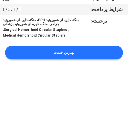
کیفیت
شرایط پرداخت:
L/C، T/T
تماس
برجسته:
منگنه دایره ای هموروئید PPH، منگنه دایره ای هموروئید
جراحی، منگنه دایره ای هموروئید پزشکی
,
,
با
Surgical Hemorrhoid Circular Staplers
Medical Hemorrhoid Circular Staplers
ما
بهترین قیمت
درخواست
نقل
قول
نقشه
سایت
PRIVACY