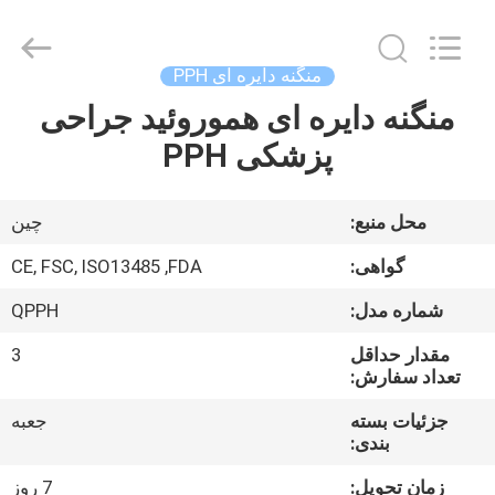
MICONVEY
TECHNOLOGIES
CO.,
LTD.
All
منگنه دایره ای PPH
Rights
Reserved.
منگنه دایره ای هموروئید جراحی
خانه
پزشکی PPH
محصولات
محل منبع:
چین
دربارهی
گواهی:
CE, FSC, ISO13485 ,FDA
ما
شماره مدل:
QPPH
مقدار حداقل
3
کارخانه
تعداد سفارش:
تور
جزئیات بسته
جعبه
بندی:
کنترل
زمان تحویل:
7 روز