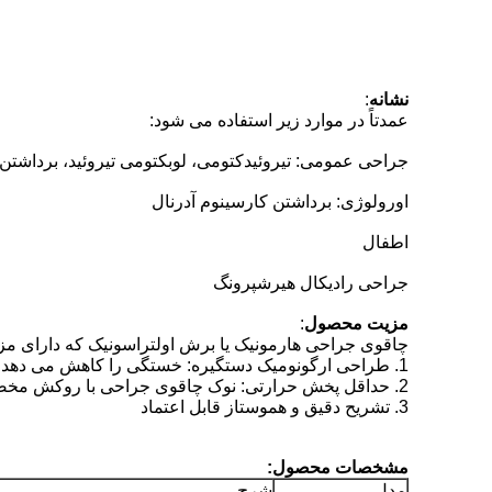
نشانه
:
عمدتاً در موارد زیر استفاده می شود:
جراحی عمومی: تیروئیدکتومی، لوبکتومی تیروئید، برداشتن
اورولوژی: برداشتن کارسینوم آدرنال
اطفال
جراحی رادیکال هیرشپرونگ
مزیت محصول
:
چاقوی جراحی هارمونیک یا برش اولتراسونیک که دارای مز
1. طراحی ارگونومیک دستگیره: خستگی را کاهش می دهد، عملکرد را تثبیت می کند
2. حداقل پخش حرارتی: نوک چاقوی جراحی با روکش مخصوص که می تواند چسبندگی بافت را کاهش دهد و کوچکترین اسکار و خشکی را روی بافت ایجاد کند.
3. تشریح دقیق و هموستاز قابل اعتماد
مشخصات محصول:
مدل
شرح