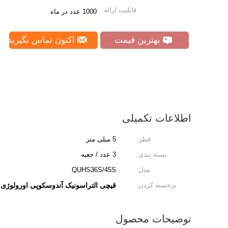
قابلیت ارائه:
1000 عدد در ماه
بهترین قیمت
اکنون تماس بگیرید
اطلاعات تکمیلی
قطر:
5 میلی متر
بسته بندی:
3 عدد / جعبه
مدل:
QUHS36S/45S
برجسته کردن:
قیچی التراسونیک آندوسکوپی اورولوژی
,
توضیحات محصول