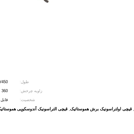
طول:
360/450 می
زاویه چرخش:
360 درجه
شخصیت:
قابل
قیچی اولتراسونیک برش هموستاتیک
قیچی التراسونیک آندوسکوپی هموستاتی
,