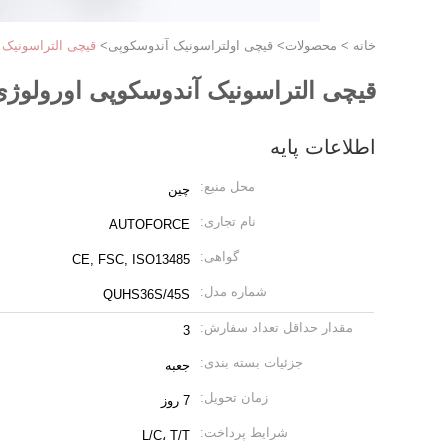
خانه
>
محصولات
>
قیچی اولتراسونیک آندوسکوپی
>
قیچی التراسونیک
قیچی التراسونیک آندوسکوپی اورولوژ
اطلاعات پایه
محل منبع:
چین
نام تجاری:
AUTOFORCE
گواهی:
CE, FSC, ISO13485
شماره مدل:
QUHS36S/45S
مقدار حداقل تعداد سفارش:
3
جزئیات بسته بندی:
جعبه
زمان تحویل:
7 روز
شرایط پرداخت:
L/C، T/T