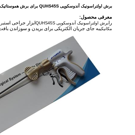
برش اولتراسونیک آندوسکوپی QUHS45S برای برش هموستاتیک و انعقاد بافت نرم با استفاده از
معرفی محصول:
را
ابزار جراحی است
برش اولتراسونیک آندوسکوپی QUHS45S
برا
به جای جریان الکتریکی برای بریدن و سوزاندن بافت
مکانیکی