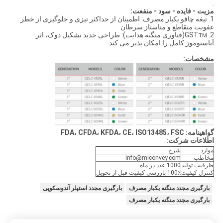
.
مزیت - فایده - سود - منفعت:
1. تیغه چاقو یکبار مصرف: اطمینان از حداکثر تیزی و جلوگیری از خطر
عفونت متقاطع و متاستاز سرطان
2. GST
(فناوری منگنه هدایت): طراحی جدید تشکیل دوک، اثر
TM
آناستوموز کامل را امکان پذیر می کند.
.
مشخصات:
گواهینامه: FDA، CFDA، KFDA، CE، ISO13485، FSC
اطلاعات شرکت:
موارد
شرح
مخاطب
info@miconvey.com
ظرفیت تولید
1000 عدد در ماه
کنترل کیفیت
100٪ بازرسی کیفیت قبل از تحویل
بارگیری مجدد منگنه یکبار مصرف
بارگیری مجدد استپلر آندوسکوپی
بارگیری مجدد منگنه یکبار مصرف