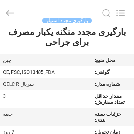
MICONVEY
TECHNOLOGIES
CO.,
LTD.
All
بارگیری مجدد استپلر
Rights
Reserved.
بارگیری مجدد منگنه یکبار مصرف
خانه
برای جراحی
محصولات
محل منبع:
چین
دربارهی
گواهی:
CE, FSC, ISO13485 ,FDA
ما
شماره مدل:
سریال QELC R
مقدار حداقل
3
کارخانه
تعداد سفارش:
تور
جزئیات بسته
جعبه
بندی:
کنترل
زمان تحویل:
7 روز