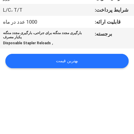
کیفیت
شرایط پرداخت:
L/C، T/T
تماس
قابلیت ارائه:
1000 عدد در ماه
با
برجسته:
بارگیری مجدد منگنه برای جراحی، بارگیری مجدد منگنه
یکبار مصرف
ما
,
Disposable Stapler Reloads
درخواست
بهترین قیمت
نقل
قول
نقشه
سایت
PRIVACY