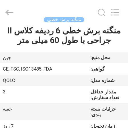
MICONVEY
TECHNOLOGIES
CO.,
LTD.
All
منگنه برش خطی
Rights
Reserved.
منگنه برش خطی 6 ردیفه کلاس II
خانه
جراحی با طول 60 میلی متر
محصولات
محل منبع:
چین
دربارهی
گواهی:
CE, FSC, ISO13485 ,FDA
ما
شماره مدل:
QOLC
مقدار حداقل
3
کارخانه
تعداد سفارش:
تور
جزئیات بسته
جعبه
بندی:
کنترل
زمان تحویل:
7 روز