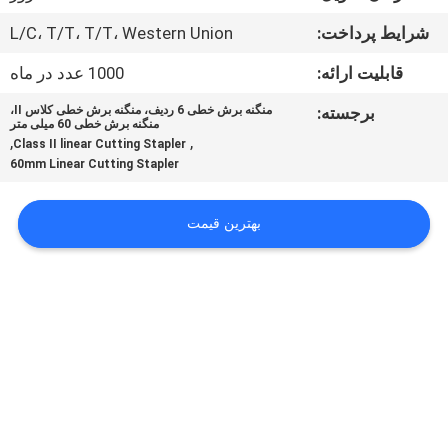
کیفیت
شرایط پرداخت:
L/C، T/T، T/T، Western Union
تماس
قابلیت ارائه:
1000 عدد در ماه
با
برجسته:
منگنه برش خطی 6 ردیف، منگنه برش خطی کلاس II،
منگنه برش خطی 60 میلی متر
ما
,
,
Class II linear Cutting Stapler
60mm Linear Cutting Stapler
درخواست
بهترین قیمت
نقل
قول
نقشه
سایت
PRIVACY