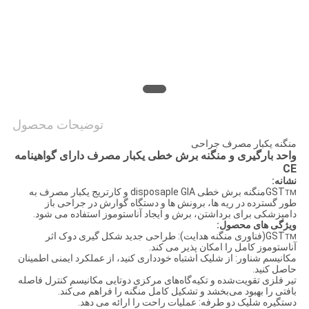
POLICY
توضیحات محصول
منگنه یکبار مصرف جراحی
واحد بارگیری و منگنه برش خطی یکبار مصرف دارای گواهینامه
CE
نشانه:
GST
منگنه برش خطی disposaple GIA و کارتریج یکبار مصرف به
TM
طور گسترده در ریه ها، برونش ها و دستگاه گوارش در جراحی باز
دامپزشکی برای برداشتن، برش و ایجاد آناستوموز استفاده می شود.
ویژگی های محصول:
GST
(فناوری منگنه هدایت): طراحی جدید شکل گیری دوک اثر
TM
آناستوموز کامل را امکان پذیر می کند.
مکانیسم شناور: از شلیک اشتباه خودداری کنید، از عملکرد ایمنی اطمینان
حاصل کنید.
تیر فلزی تقویت‌شده و تکیه‌گاه‌های مرکزی دوتایی مکانیسم کنترل فاصله
بافتی را بهبود می‌بخشد و تشکیل کامل منگنه را فراهم می‌کند.
دستگیره شلیک دو طرفه: عملیات راحت را ارائه می دهد.