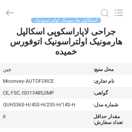
MICONVEY
TECHNOLOGIES
CO.,
LTD.
All
اسکالپل هارمونیک اولتراسونیک
Rights
Reserved.
جراحی لاپاراسکوپی اسکالپل
خانه
هارمونیک اولتراسونیک اتوفورس
محصولات
خمیده
دربارهی
محل منبع:
چین
ما
نام تجاری:
Miconvey-AUTOFORCE
گواهی:
CE, FSC, ISO13485,GMP
کارخانه
شماره مدل:
QUHS36S-H/45S-H/23S-H/14S-H
تور
مقدار حداقل
6
تعداد سفارش:
کنترل