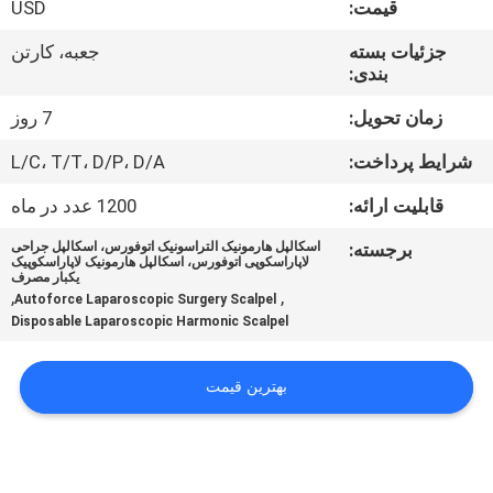
قیمت:
USD
کیفیت
جزئیات بسته
جعبه، کارتن
بندی:
تماس
با
زمان تحویل:
7 روز
ما
شرایط پرداخت:
L/C، T/T، D/P، D/A
قابلیت ارائه:
1200 عدد در ماه
درخواست
برجسته:
اسکالپل هارمونیک التراسونیک اتوفورس، اسکالپل جراحی
نقل
لاپاراسکوپی اتوفورس، اسکالپل هارمونیک لاپاراسکوپیک
یکبار مصرف
,
,
قول
Autoforce Laparoscopic Surgery Scalpel
Disposable Laparoscopic Harmonic Scalpel
نقشه
بهترین قیمت
سایت
PRIVACY