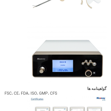
گواهینامه ها
FSC، CE، FDA، ISO، GMP، CFS